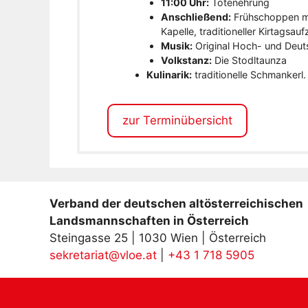
11:00 Uhr:
Totenehrung
Anschließend:
Frühschoppen mi
Kapelle, traditioneller Kirtagsa
Musik:
Original Hoch- und Deut
Volkstanz:
Die Stodltaunza
Kulinarik:
traditionelle Schmankerl.
zur Terminübersicht
Verband der deutschen altösterreichischen
Landsmannschaften in Österreich
Steingasse 25 | 1030 Wien | Österreich
sekretariat@vloe.at
|
+43 1 718 5905