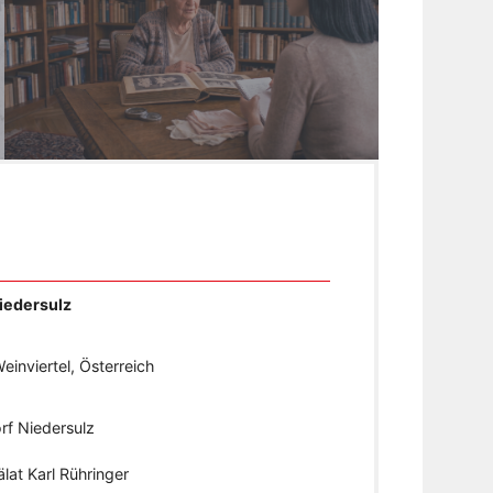
iedersulz
inviertel, Österreich
f Niedersulz
lat Karl Rühringer