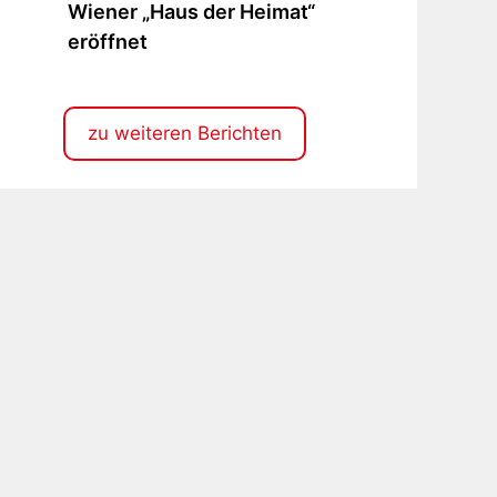
Wiener „Haus der Heimat“
on
eröffnet
ranken
ach
ranskarpatien“
m
zu weiteren Berichten
iener
Haus
er
eimat“
röffnet