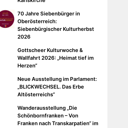
Karlskirche
6.
eptember
0
70 Jahre Siebenbürger in
026
ahre
Oberösterreich:
iebenbürger
Siebenbürgischer Kulturherbst
er
2026
iener
berösterreich:
arlskirche
iebenbürgischer
ottscheer
Gottscheer Kulturwoche &
ulturherbst
ulturwoche
Wallfahrt 2026: „Heimat tief im
026
Herzen“
allfahrt
026:
eue
Neue Ausstellung im Parlament:
Heimat
usstellung
„BLICKWECHSEL. Das Erbe
ef
m
Altösterreichs“
m
arlament:
erzen“
BLICKWECHSEL.
anderausstellung
Wanderausstellung „Die
as
Die
Schönbornfranken – Von
rbe
chönbornfranken
Franken nach Transkarpatien“ im
tösterreichs“