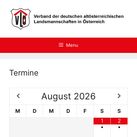
Skip
to
content
Menu
Termine
August
2026
M
D
M
D
F
S
S
1
2
•
•