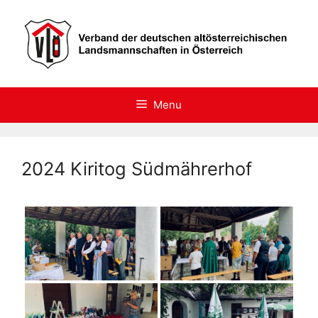
Skip
to
content
Menu
2024 Kiritog Südmährerhof