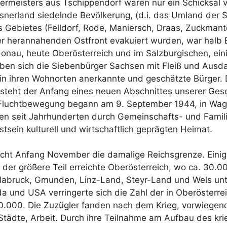
rmeisters aus Tschippendorf waren nur ein Schicksal 
erland siedelnde Bevölkerung, (d.i. das Umland der S
Gebietes (Felldorf, Rode, Maniersch, Draas, Zuckmant
r herannahenden Ostfront evakuiert wurden, war halb E
onau, heute Oberösterreich und im Salzburgischen, ei
haben sich die Siebenbürger Sachsen mit Fleiß und Ausd
 in ihren Wohnorten anerkannte und geschätzte Bürger.
 steht der Anfang eines neuen Abschnittes unserer Ges
Fluchtbewegung begann am 9. September 1944, in Wage
en seit Jahrhunderten durch Gemeinschafts- und Famili
tsein kulturell und wirtschaftlich geprägten Heimat.
ucht Anfang November die damalige Reichsgrenze. Einig
, der größere Teil erreichte Oberösterreich, wo ca. 30.
cklabruck, Gmunden, Linz-Land, Steyr-Land und Wels un
 und USA verringerte sich die Zahl der in Oberösterr
0.000. Die Zuzügler fanden nach dem Krieg, vorwiegen
 Städte, Arbeit. Durch ihre Teilnahme am Aufbau des kr