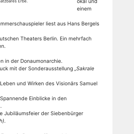
okal und
hätzbares Erbe.
einem
mmerschauspieler liest aus Hans Bergels
utschen Theaters Berlin. Ein mehrfach
en.
en in der Donaumonarchie.
ck mit der Sonderausstellung
„Sakrale
Leben und Wirken des Visionärs Samuel
Spannende Einblicke in den
a
.
 Jubiläumsfeier der Siebenbürger
h)
.