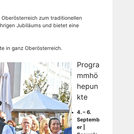
berösterreich zum traditionellen
ährigen Jubiläums
und bietet eine
te in ganz Oberösterreich
.
Progra
mmhö
hepun
kte
4. – 6.
Septemb
er |