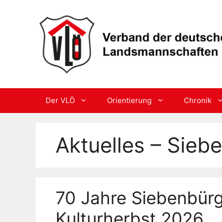
Skip
to
content
Der VLÖ
Orientierung
Chronik
Aktuelles – Sie
70 Jahre Siebenbürg
Kulturherbst 2026