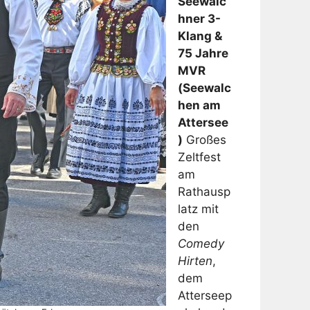
Seewalc
hner 3-
Klang &
75 Jahre
MVR
(Seewalc
hen am
Attersee
)
Großes
Zeltfest
am
Rathausp
latz mit
den
Comedy
Hirten
,
dem
Atterseep