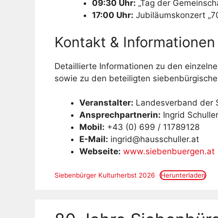
09:30 Uhr:
„Tag der Gemeinschaf
17:00 Uhr:
Jubiläumskonzert „70
Kontakt & Informationen
Detaillierte Informationen zu den einzelne
sowie zu den beteiligten siebenbürgisch
Veranstalter:
Landesverband der S
Ansprechpartnerin:
Ingrid Schulle
Mobil:
+43 (0) 699 / 11789128
E-Mail:
ingrid@hausschuller.at
Webseite:
www.siebenbuergen.at
Siebenbürger Kulturherbst 2026
Herunterladen