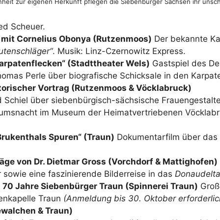
enheit zur eigenen Herkunft pflegen die Siebenbürger Sachsen ihr unsc
ed Scheuer.
g mit Cornelius Obonya (Rutzenmoos)
Der bekannte Ka
utenschläger“
. Musik: Linz-Czernowitz Express.
„Karpatenflecken“ (Stadttheater Wels)
Gastspiel des De
omas Perle über biografische Schicksale in den Karpat
torischer Vortrag (Rutzenmoos & Vöcklabruck)
id Schiel über siebenbürgisch-sächsische Frauengestalt
msnacht im Museum der Heimatvertriebenen Vöcklabru
 Brukenthals Spuren“ (Traun)
Dokumentarfilm über das 
träge von Dr. Dietmar Gross (Vorchdorf & Mattighofen)
sowie eine faszinierende Bilderreise in das
Donaudelt
: 70 Jahre Siebenbürger Traun (Spinnerei Traun)
Große
enkapelle Traun
(Anmeldung bis 30. Oktober erforderlic
ewalchen & Traun)