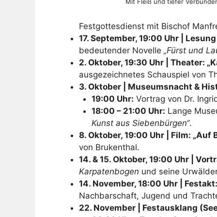
Mit Fleiß und tiefer Verbund
Festgottesdienst mit Bischof Manfr
17. September, 19:00 Uhr | Lesun
bedeutender Novelle
„Fürst und La
2. Oktober, 19:30 Uhr | Theater: 
ausgezeichnetes Schauspiel von Th
3. Oktober | Museumsnacht & His
19:00 Uhr:
Vortrag von Dr. Ingr
18:00 – 21:00 Uhr:
Lange Museu
Kunst aus Siebenbürgen“
.
8. Oktober, 19:00 Uhr | Film: „Auf
von Brukenthal.
14. & 15. Oktober, 19:00 Uhr | Vor
Karpatenbogen
und seine Urwälder 
14. November, 18:00 Uhr | Festakt
Nachbarschaft, Jugend und Tracht
22. November | Festausklang (Se