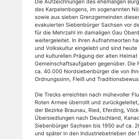
Die Aufzeichnungen des ehemaligen Bürge
des Karpatenbogens, im sogenannten Nösn
sowie aus sieben Grenzgemeinden dieses 
evakuierten Siebenbürger Sachsen vor de
für die Mehrzahl im damaligen Gau Oberd
weitergeleitet. In ihren Aufnahmeorten 
und Volkskultur eingelebt und sind heute
und kulturellen Prägung der alten Heimat
Gemeinschaftsaufgaben gegenüber. Die 
ca. 40.000 Nordsiebenbürger die von Ihn
Ordnungssinn, Fleiß und Traditionsbewuss
Die Trecks erreichten nach mühevoller Fl
Roten Armee überrollt und zurückgeleitet
der Bezirke Braunau, Ried, Eferding, Vö
Übersiedlungen nach Deutschland, Kanada
Siebenbürger Sachsen bis 1950 auf ca. 2
und später in den Industriebetrieben der