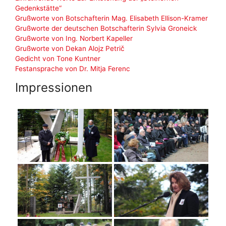
Gedenkstätte“
Grußworte von Botschafterin Mag. Elisabeth Ellison-Kramer
Grußworte der deutschen Botschafterin Sylvia Groneick
Grußworte von Ing. Norbert Kapeller
Grußworte von Dekan Alojz Petrič
Gedicht von Tone Kuntner
Festansprache von Dr. Mitja Ferenc
Impressionen