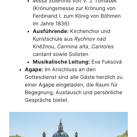
Missa Solemnis
von V. J. Tomášek
(Krönungsmesse zur Krönung von
Ferdinand I. zum König von Böhmen
im Jahre 1836)
Ausführende:
Kirchenchor und
Kunstschule aus
Rychnov nad
Kněžnou
,
Carmina alta
,
Cantores
cantant
sowie Solisten
Musikalische Leitung:
Eva Fuksová
Agape:
Im Anschluss an den
Gottesdienst sind alle Gäste herzlich zu
einer Agape eingeladen, die Raum für
Begegnung, Austausch und persönliche
Gespräche bietet.