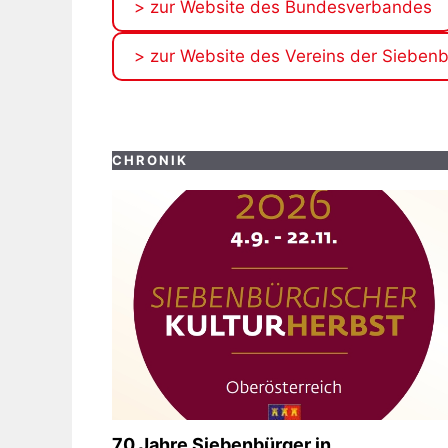
> zur Website des Bundesverbandes
> zur Website des Vereins der Sieben
CHRONIK
70 Jahre Siebenbürger in